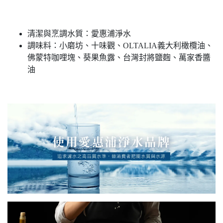
清潔與烹調水質：愛惠浦淨水
調味料：小磨坊、十味觀、OLTALIA義大利橄欖油、
佛蒙特咖哩塊、葵果魚露、台灣封將鹽麴、萬家香醬
油