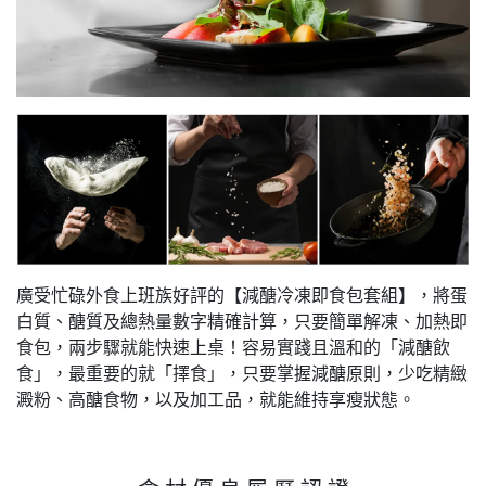
廣受忙碌外食上班族好評的【減醣冷凍即食包套組】，將蛋
白質、醣質及總熱量數字精確計算，只要簡單解凍、加熱即
食包，兩步驟就能快速上桌！容易實踐且溫和的「減醣飲
食」，最重要的就「擇食」，只要掌握減醣原則，少吃精緻
澱粉、高醣食物，以及加工品，就能維持享瘦狀態。