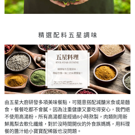
精 選 配 料 五 星 調 味
由五星大廚研發多項美味餐點，可隨意搭配減醣米食或是麵
食，餐餐吃都不會膩。因為注重健康又要吃得安心，我們絕
不使用高湯粉，所有高湯都是經過8小時熬製，肉類則用新
鮮鳳梨去軟化纖維，對於沒時間開伙的外食族媽媽，用料理
餐的醬汁給小寶寶配稀飯也沒問題。