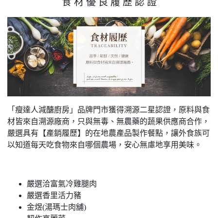
食 材 優 良 履 歷 認 證
「瘦達人減醣廚房」品牌門市獲得溯源二星認證，原料與食
材皆來自溯源廠商，只與無毒、無農藥的蔬果供應商合作，
嚴選具有【產銷履歷】的在地農產品製作餐點，讓外食族可
以知道每天吃食物來自哪個農場，安心無慮地享用美味。
嚴選洽富氣冷雞腿肉
嚴選香里活力豬
金煜(湯瑪士肉舖)