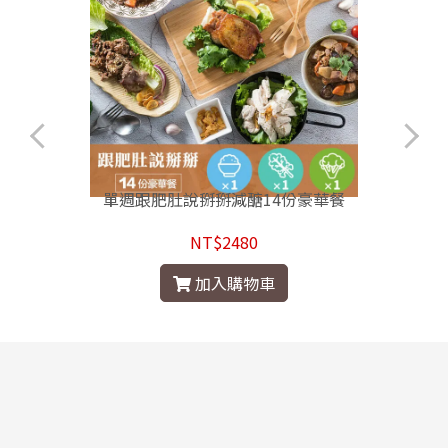
單週跟肥肚說掰掰減醣14份豪華餐
NT$2480
加入購物車