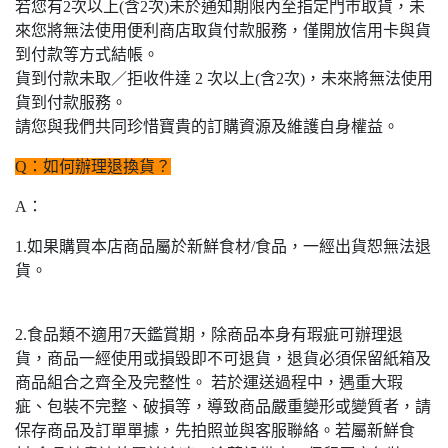
若您有2次以上(含2次)未於通知期限內至指定門巿取貨，未
來您將無法使用便利商店取貨付款服務，僅開放信用卡與貨
到付款等方式結帳。
貨到付款未取／拒收件達 2 次以上(含2次)，未來將無法使用
貨到付款服務。
請您與我們共同珍惜寶貴的訂購資源及維護自身權益。
Q：如何辦理退換貨？
A：
1.如果購買本店商品屬於新鮮食材/食品，一經出貨恕無法退
貨。
2.食品類不適用7天鑑賞期，除商品本身有瑕疵可辦理退
貨，商品一經使用或損毀即不可退貨，退貨必須保留紙箱及
商品組合之齊全及完整性。 若於運送過程中，遇重大瑕
疵、包裝不完整、破損等，導致商品嚴重變形或變質者，請
保存商品及訂單單據，先拍照並與客服聯絡。若屬新鮮食