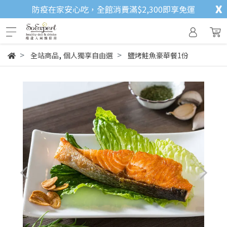
x
防疫在家安心吃，全館消費滿$2,300即享免運
,
全站商品
個人獨享自由選
鹽烤鮭魚豪華餐1份