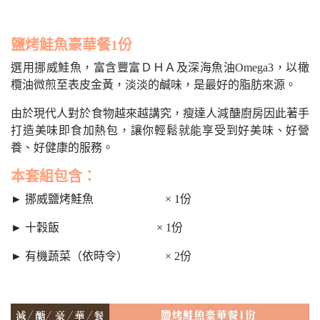
鹽烤鮭魚豪華餐1份
選用挪威鮭魚，富含豐富ＤＨＡ及深海魚油Omega3，以橄
欖油微煎至表皮金黃，淡淡的鹹味，是最好的脂肪來源。
由於現代人對於食物越來越講究，瘦達人減醣廚房因此著手
打造美味即食加熱包，讓你輕鬆就能享受到好美味、好營
養、好健康的服務。
本套組包含：
► 挪威鹽烤鮭魚 × 1份
► 十穀飯 × 1份
► 有機蔬菜（依時令） × 2份