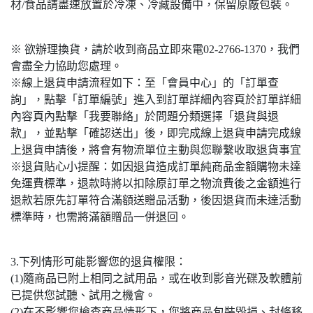
材/食品請盡速放置於冷凍、冷藏設備中，保留原廠包裝。
※ 欲辦理換貨，請於收到商品立即來電02-2766-1370，我們
會盡全力協助您處理。
※線上退貨申請流程如下：至「會員中心」的「訂單查
詢」，點擊「訂單編號」進入到訂單詳細內容頁於訂單詳細
內容頁內點擊「我要聯絡」於問題分類選擇「退貨與退
款」，並點擊「確認送出」後，即完成線上退貨申請完成線
上退貨申請後，將會有物流單位主動與您聯繫收取退貨事宜
※退貨貼心小提醒：如因退貨造成訂單純商品金額購物未達
免運費標準，退款時將以扣除原訂單之物流費後之金額進行
退款若原先訂單符合滿額送贈品活動，後因退貨而未達活動
標準時，也需將滿額贈品一併退回。
3.下列情形可能影響您的退貨權限：
(1)隨商品已附上相同之試用品，或在收到影音光碟及軟體前
已提供您試聽、試用之機會。
(2)在不影響您檢查商品情形下，您將商品包裝毀損、封條移