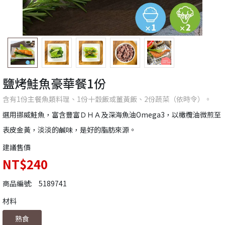
鹽烤鮭魚豪華餐1份
含有1份主餐魚類料理、1份十穀飯或薑黃飯、2份蔬菜（依時令）。
選用挪威鮭魚，富含豐富ＤＨＡ及深海魚油Omega3，以橄欖油微煎至
表皮金黃，淡淡的鹹味，是好的脂肪來源。
建議售價
NT$240
商品編號:
5189741
材料
熟食