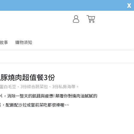
x
故事
購物須知
豚燒肉超值餐3份
蛋白毛豆、3份綜合蔬菜包、3份私房海帶。
片，消除一整天的飢餓與疲憊! 顛覆你對燒肉油膩膩的
片，配飯配沙拉或當前菜吃都很棒喔~~