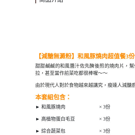
【減醣無澱粉】和風豚燒肉超值餐3份
甜甜鹹鹹的和風醬汁佐先醃後煎的燒肉片，幫
拉，甚至當作前菜吃都很棒喔～～
由於現代人對於食物越來越講究，瘦達人減醣
本套組包含：
► 和風豚燒肉 × 3份
► 高植物蛋白毛豆 × 3份
► 綜合蔬菜包 × 3份