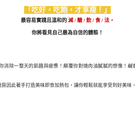
「吃好，吃飽，才享瘦！」
最容易實踐且溫和的
減 / 醣 / 飲 / 食 / 法，
你將看見自己最為自信的體態！
你消除一整天的飢餓與疲憊！顛覆你對燒肉油膩膩的想像！鹹
廚房因此著手打造美味即食加熱包，讓你輕鬆就能享受到好美味