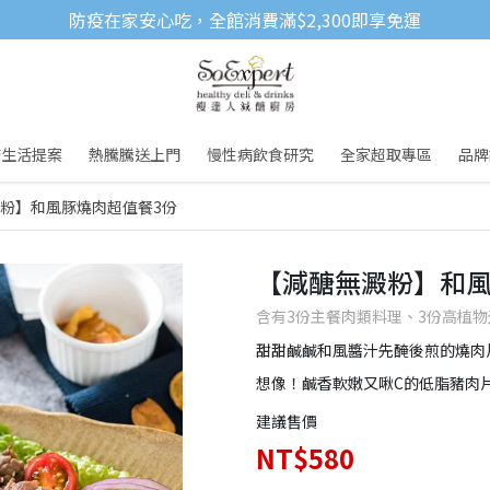
防疫在家安心吃，全館消費滿$2,300即享免運
醣生活提案
熱騰騰送上門
慢性病飲食研究
全家超取專區
品牌
粉】和風豚燒肉超值餐3份
【減醣無澱粉】和風
含有3份主餐肉類料理、3份高植物
甜甜鹹鹹和風醬汁先醃後煎的燒肉
想像！鹹香軟嫩又啾C的低脂豬肉
建議售價
NT$580