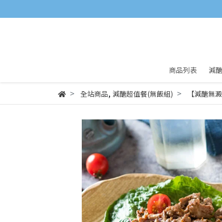
商品列表
減
,
全站商品
減醣超值餐(無飯組)
【減醣無澱