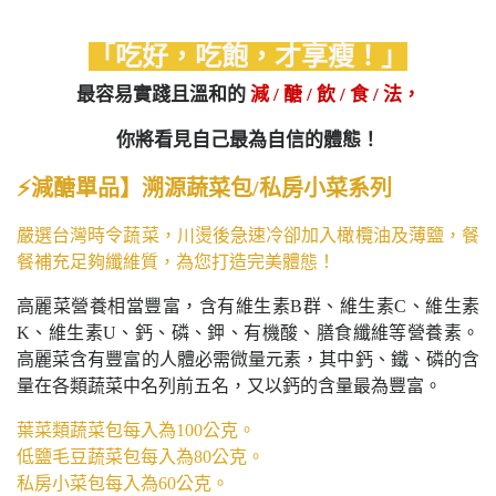
「吃好，吃飽，才享瘦！」
最容易實踐且溫和的
減 / 醣 / 飲 / 食 / 法，
你將看見自己最為自信的體態！
⚡減醣單品】溯源蔬菜包/私房小菜系列
嚴選台灣時令蔬菜，川燙後急速冷卻加入橄欖油及薄鹽，餐
餐補充足夠纖維質，為您打造完美體態！
高麗菜營養相當豐富，含有維生素B群、維生素C、維生素
K、維生素U、鈣、磷、鉀、有機酸、膳食纖維等營養素。
高麗菜含有豐富的人體必需微量元素，其中鈣、鐵、磷的含
量在各類蔬菜中名列前五名，又以鈣的含量最為豐富
。
葉菜類蔬菜包每入為100公克。
低鹽毛豆蔬菜包每入為80公克。
私房小菜包每入為60公克。