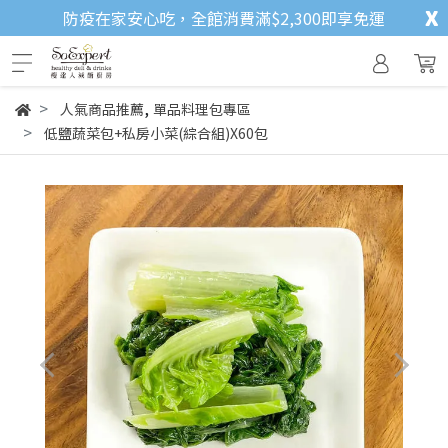
x
防疫在家安心吃，全館消費滿$2,300即享免運
,
人氣商品推薦
單品料理包專區
低鹽蔬菜包+私房小菜(綜合組)X60包