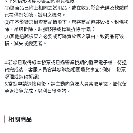
3.下列情形可能影響您的退貨權限：
(1)隨商品已附上相同之試用品，或在收到影音光碟及軟體前
已提供您試聽、試用之機會。
(2)在不影響您檢查商品情形下，您將商品包裝毀損、封條移
除、吊牌拆除、貼膠移除或標籤拆除等情形
(3)其他逾越檢查之必要或可歸責於您之事由，致商品有毀
損、滅失或變更者。
4.若您已取得紙本發票或已過營業稅期的發票電子檔，待退
貨完成後，客服人員會與您聯絡相關退貨事宜( 例如：發票
處理或銷貨折讓)
5.當您申請退換貨後，請主動向貨運人員索取單據，並保留
至退換貨完成，以利日後查詢。
相關商品