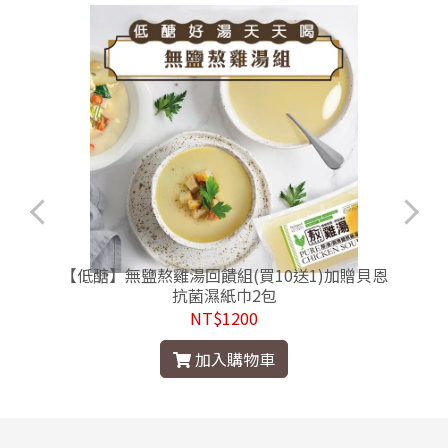
【低醣】無鹽熬雞湯回饋組(買10送1)加贈貝恩
抗菌濕紙巾2包
NT$1200
加入購物車