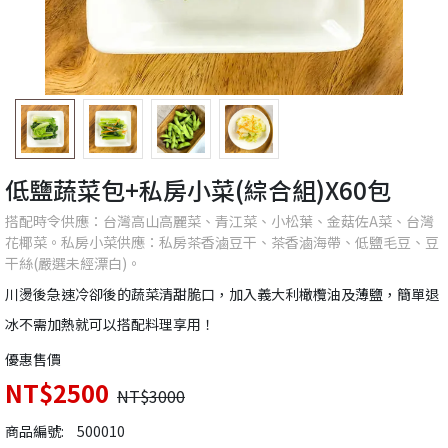
低鹽蔬菜包+私房小菜(綜合組)X60包
搭配時令供應：台灣高山高麗菜、青江菜、小松葉、金菇佐A菜、台灣
花椰菜。私房小菜供應：私房茶香滷豆干、茶香滷海帶、低鹽毛豆、豆
干絲(嚴選未經漂白)。
川燙後急速冷卻後的蔬菜清甜脆口，加入義大利橄欖油及薄鹽，簡單退
冰不需加熱就可以搭配料理享用！
優惠售價
NT$2500
NT$3000
商品編號:
500010